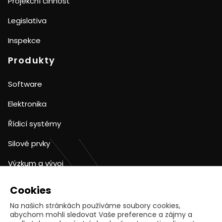
Projekční činnost
Legislativa
Inspekce
Produkty
Software
Elektronika
Řídicí systémy
Silové prvky
Výzkum a vývoj
Kontakty
Cookies
Na našich stránkách používáme soubory cookies,
info@egc-cb.cz
abychom mohli sledovat Vaše preference a zájmy a