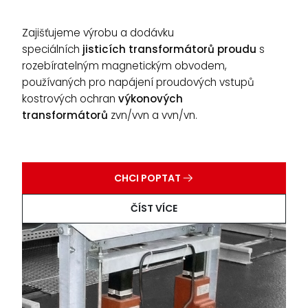
Zajišťujeme výrobu a dodávku
speciálních
jisticích
transformátorů
proudu
s
rozebíratelným magnetickým obvodem,
používaných pro napájení proudových vstupů
kostrových ochran
výkonových
transformátorů
zvn/vvn a vvn/vn.
CHCI POPTAT
ČÍST VÍCE